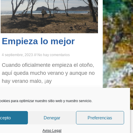
Empieza lo mejor
4 septiembre, 2023
No hay comentarios
Cuando oficialmente empieza el otoño,
aquí queda mucho verano y aunque no
hay verano malo, ¡ay
Leer más »
ookies para optimizar nuestro sitio web y nuestro servicio.
m en directo
cepto
Denegar
Preferencias
ría
Aviso Legal