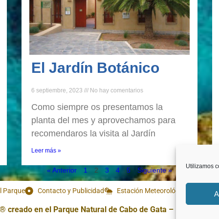
El Jardín Botánico
6 septiembre, 2023
No hay comentarios
Como siempre os presentamos la
planta del mes y aprovechamos para
recomendaros la visita al Jardín
Leer más »
Utilizamos c
« Anterior
1
2
3
4
5
Siguiente »
l Parque
Contacto y Publicidad
Estación Meteorológica
Webca
A
creado en el Parque Natural de Cabo de Gata – Níjar – Alme