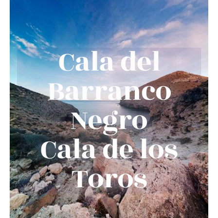
Cala del
Barranco
Negro
Cala de los
Toros