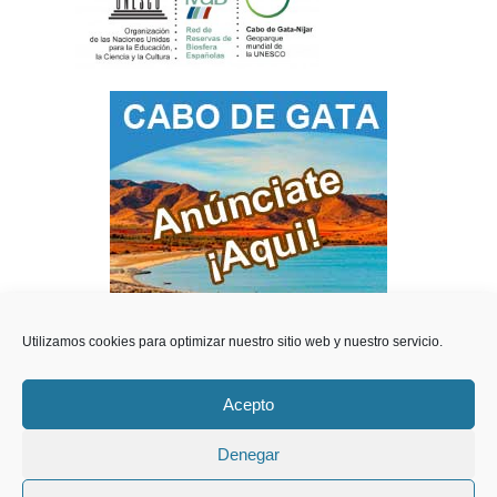
Utilizamos cookies para optimizar nuestro sitio web y nuestro servicio.
Acepto
Teléfonos de Interes
Videos del Parque
Denegar
Contacto y Publicidad
Estación Meteorológica
Webcam en directo