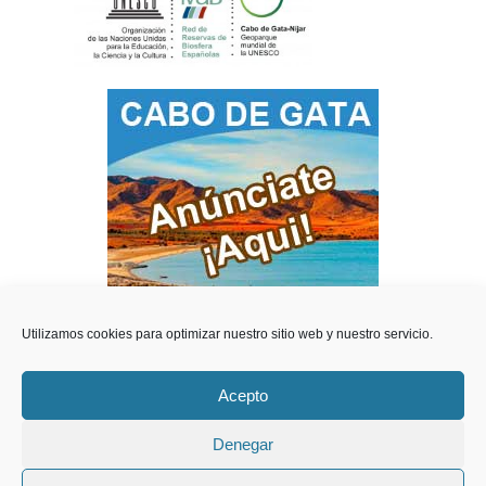
Utilizamos cookies para optimizar nuestro sitio web y nuestro servicio.
Acepto
Teléfonos de Interes
Videos del Parque
Denegar
Contacto y Publicidad
Estación Meteorológica
Webcam en directo