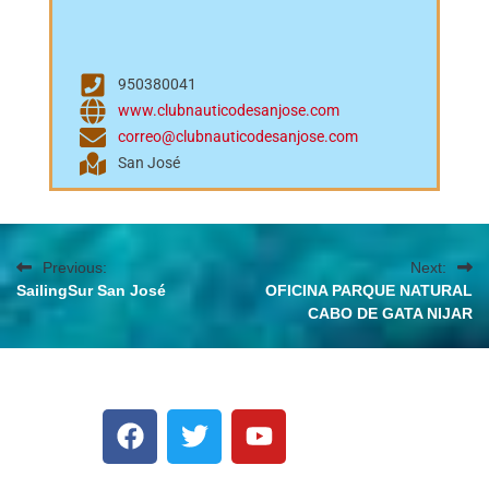
950380041
www.clubnauticodesanjose.com
correo@clubnauticodesanjose.com
San José
Previous:
Next:
SailingSur San José
OFICINA PARQUE NATURAL
CABO DE GATA NIJAR