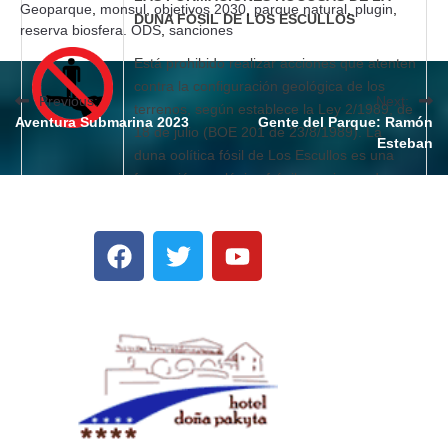
Geoparque
,
monsul
,
objetivos 2030
,
parque natural
,
plugin
,
DUNA FÓSIL DE LOS ESCULLOS
reserva biosfera. ODS
,
sanciones
Está prohibido realizar acciones que atenten
contra la configuración geológica de los
Previous:
Next:
terrenos, según establece la Ley 2/1989, de
Aventura Submarina 2023
Gente del Parque: Ramón
18 de julio (BOE 201 de 23/8/1989). La
Esteban
duna oolítica fósil de Los Escullos es una
formación geológica frágil con riesgo de
fractura.
PROHIBIDO SUBIR O TRANSITAR POR LA
ZONA DE LA DUNA DE MÓNSUL
Está prohibido realizar acciones que atenten
contra la configuración geológica de los
terrenos, según establece la Ley 2/1989, de
18 de julio (BOE 201 de 23/8/1989). El
sistema dunar de Mónsul es una formación