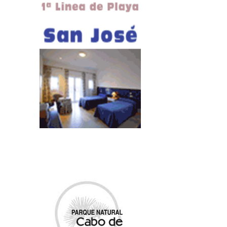
geológica frágil.
PROHIBIDO CIRCULAR A MÁS DE 40
km/h POR CAMINOS Y PISTAS
FORESTALES
El PORN del Parque Natural prohíbe para
las actividades de uso público, la circulación
de vehículos por caminos y pistas forestales
a velocidades superiores a 40 km/h, salvo
indicación expresa que establezca un límite
diferente.