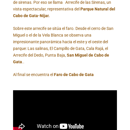
de sirenas. Por eso se llama Arrecife de las Sirenas, un
vista espectacular, representativa del
Parque Natural del
Cabo de Gata-Níjar.
Sobre este arrecife se sitúa el faro. Desde el cerro de San
Miguel o el de la Vela Blanca se observa una
impresionante panorámica hacia el este y el oeste del
parque: Las salinas, El Campillo de Gata, Cala Rajá, el
Arrecife del Dedo, Punta Baja,
San Miguel de Cabo de
Gata
..
Al final se encuentra el
Faro de Cabo de Gata