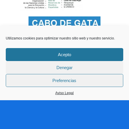
Utilizamos cookies para optimizar nuestro sitio web y nuestro servicio.
Acepto
Denegar
Preferencias
Aviso Legal
Teléfonos de Interes
Videos del Parque
Contacto y Publicidad
Estación Meteorológica
Webcam en directo
www.parquenatural.com 2021 ® creado en el Parque Natural de Cabo de