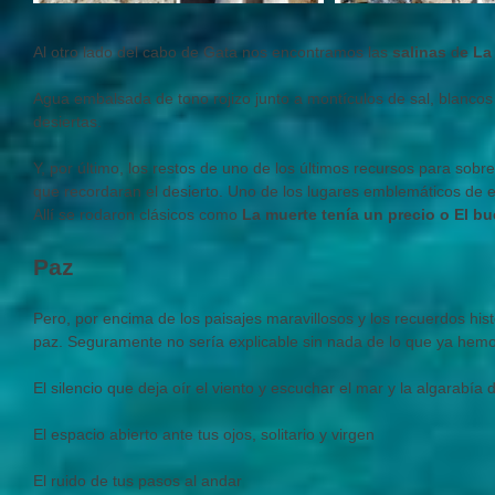
Al otro lado del cabo de Gata nos encontramos las
salinas
d
e La
Agua embalsada de tono rojizo junto a montículos de sal, blancos
desiertas.
Y, por último, los restos de uno de los últimos recursos para sobre
que recordaran el desierto. Uno de los lugares emblemáticos de 
Allí se rodaron clásicos como
La muerte tenía un precio o El bu
Paz
Pero, por encima de los paisajes maravillosos y los recuerdos hist
paz. Seguramente no sería explicable sin nada de lo que ya hemos
El silencio que deja oír el viento y escuchar el mar y la algarabía 
El espacio abierto ante tus ojos, solitario y virgen
El ruido de tus pasos al andar