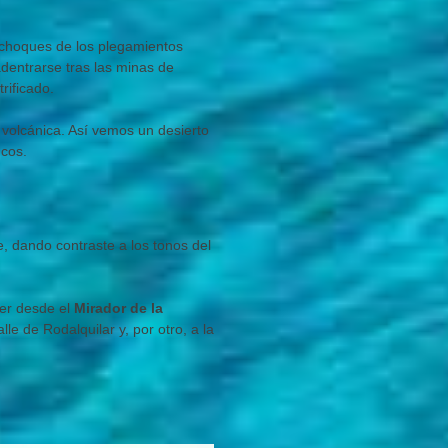
y choques de los plegamientos
adentrarse tras las minas de
rificado.
ca volcánica. Así vemos un desierto
ncos.
e, dando contraste a los tonos del
cer desde el
Mirador de la
e de Rodalquilar y, por otro, a la