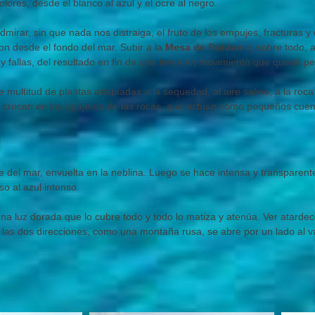
olores, desde el blanco al azul y el ocre al negro.
irar, sin que nada nos distraiga, el fruto de los empujes, fracturas 
ron desde el fondo del mar. Subir a la
Mesa de Roldan
o, sobre todo, 
 fallas, del resultado en fin de una tierra en movimiento que quedó pet
e de multitud de plantas adaptadas a la sequedad, al aire salino, a la ro
o crecen en los agujeros de las rocas, que actúan como pequeños cue
ge del mar, envuelta en la neblina. Luego se hace intensa y transparent
so al azul intenso.
una luz dorada que lo cubre todo y todo lo matiza y atenúa. Ver atarde
as dos direcciones, como una montaña rusa, se abre por un lado al vall