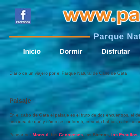
Parque Nat
Inicio
Dormir
Disfrutar
Diario de un viajero por el Parque Natural de Cabo de Gata
Paisaje
En el
cabo de Gata
el paisaje es el fruto de dos encuentros, el d
una idea de qué y cómo se conformó, creando bahías, calas, acant
Pasear por
Monsul
, los
Genoveses
, las Sirenas,
los Escullos,