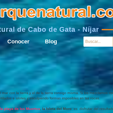
ural de Cabo de Gata - Níjar
Conocer
Blog
el mar con la tierra y el de la tierra consigo misma. Si los mezclamos c
ilados e islotes y esculpiendo formas imposibles en las rocas.
la playa de los Muertos
, la Isleta del Moro
es disfrutar del resulta