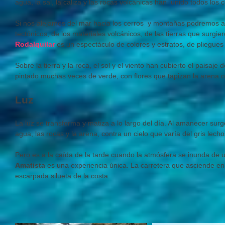
agua, la sal, la caliza y las rocas volcánicas han unido todos los c
Si nos alejamos del mar hacia los cerros y montañas podremos adm
tectónicos, de los materiales volcánicos, de las tierras que surgie
Rodalquilar
es un espectáculo de colores y estratos, de pliegues y
Sobre la tierra y la roca, el sol y el viento han cubierto el paisaj
pintado muchas veces de verde, con flores que tapizan la arena 
Luz
La luz se transforma y matiza a lo largo del día. Al amanecer sur
agua, las rocas y la arena, contra un cielo que varía del gris lecho
Pero es a la caída de la tarde cuando la atmósfera se inunda de 
Amatista
es una experiencia única. La carretera que asciende en l
escarpada silueta de la costa.