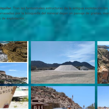
lquilar
. Tras las fantasmales estructuras de la antigua explotación lo
arrasadas por la búsqueda del mineral dejan un paisaje de grietas, mon
 de explotación.