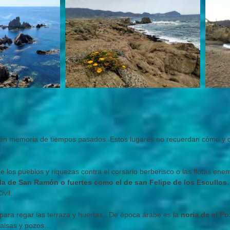
son memoria de tiempos pasados. Estos lugares no recuerdan cómo y d
e los pueblos y riquezas contra el corsario berberisco o las flotas ene
la de San Ramón o fuertes como el de san Felipe de los Escullos
vil.
para regar las terraza y huertas,. De época árabe es la
noria de el Po
balsas y pozos…