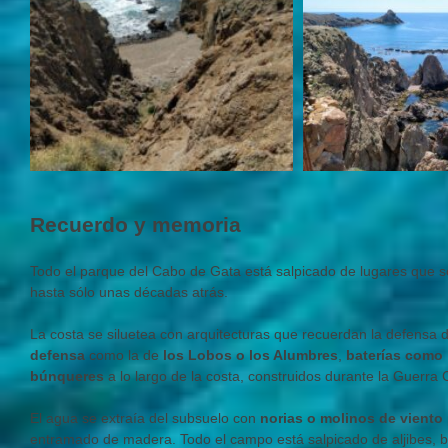
Recuerdo y memoria
Todo el parque del Cabo de Gata está salpicado de lugares que 
hasta sólo unas décadas atrás.
La costa se siluetea con arquitecturas que recuerdan la defensa d
defensa
como la de
los Lobos o los Alumbres
,
baterías como 
búnqueres
a lo largo de la costa, construidos durante la Guerra Ci
El agua se extraía del subsuelo con
norias o molinos de viento
entramado de madera. Todo el campo está salpicado de aljibes, 