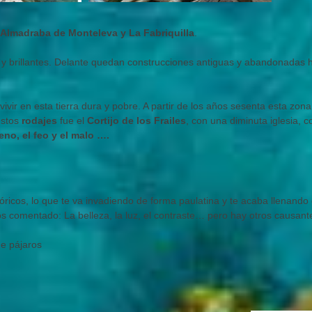
 Almadraba de Monteleva y La Fabriquilla
.
 y brillantes. Delante quedan construcciones antiguas y abandonadas h
vivir en esta tierra dura y pobre. A partir de los años sesenta esta zon
estos
rodajes
fue el
Cortijo de los Frailes
, con una diminuta iglesia, c
eno, el feo y el malo ….
óricos, lo que te va invadiendo de forma paulatina y te acaba llenando 
 comentado: La belleza, la luz, el contraste… pero hay otros causant
de pájaros