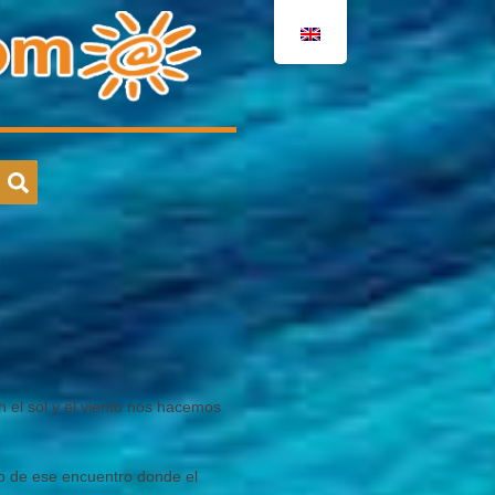
on el sol y el viento nos hacemos
do de ese encuentro donde el