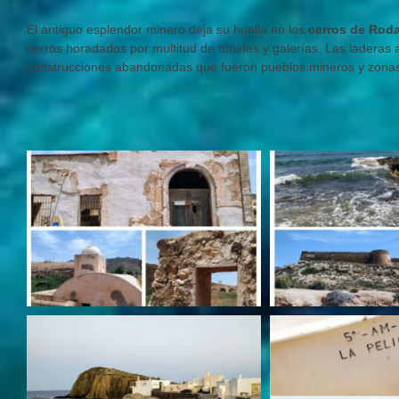
El antiguo esplendor minero deja su huella en los
cerros de Roda
cerros horadados por multitud de túneles y galerías. Las laderas 
construcciones abandonadas que fueron pueblos mineros y zonas