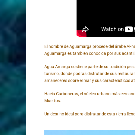
El nombre de Aguamarga procede del árabe Al-haw
Aguamarga es también conocida por sus acantila
Agua Amarga sostiene parte de su tradición pes
turismo, donde podrás disfrutar de sus restauran
amaneceres sobre el mar y sus característicos a
Hacia Carboneras, el núcleo urbano más cercan
Muertos.
Un destino ideal para disfrutar de esta tierra llen