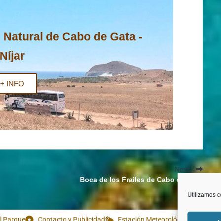
 Natural de Cabo de Gata -
Níjar
+ INFO
Next:
Boca de los Frailes de Cabo de Gata
Utilizamos c
l Parque
Contacto y Publicidad
Estación Meteorológica
Webca