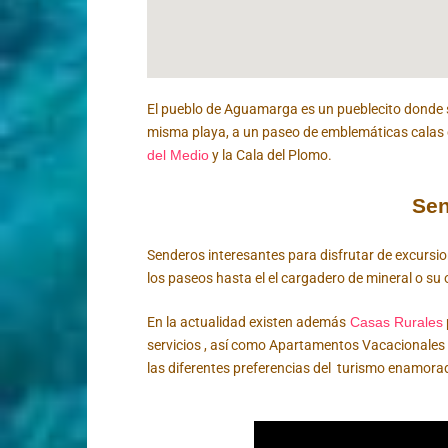
El pueblo de Aguamarga es un pueblecito donde se
misma playa, a un paseo de emblemáticas calas
del Medio
y la Cala del Plomo.
Se
Senderos interesantes para disfrutar de excursi
los paseos hasta el el cargadero de mineral o su o
En la actualidad existen además
Casas Rurales
servicios , así como Apartamentos Vacacionales 
las diferentes preferencias del turismo enamo